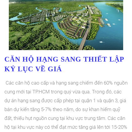
CĂN HỘ HẠNG SANG THIẾT LẬP
KỶ LỤC VỀ GIÁ
Các căn hộ cao cấp và hạng sang chiếm đến 60% nguồn
cung mới tại TP.HCM trong quý vừa qua. Trong đó, các
dự án hạng sang được cấp phép tại quận 1 và quận 3, giá
bán dự kiến tăng 5-7% theo năm, do sự khan hiếm quỹ
đất, thiếu hụt nguồn cung tại khu vực trung tâm. Các căn
hộ tại khu vực này có thể đạt mức tăng giá lên tới 15-20%