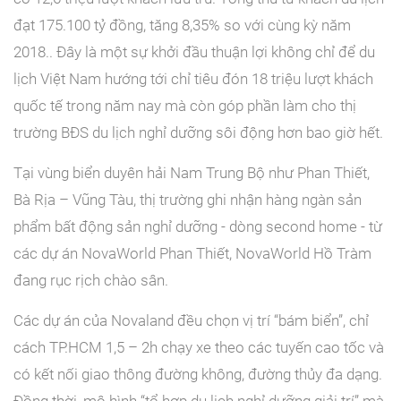
đạt 175.100 tỷ đồng, tăng 8,35% so với cùng kỳ năm
2018.. Đây là một sự khởi đầu thuận lợi không chỉ để du
lịch Việt Nam hướng tới chỉ tiêu đón 18 triệu lượt khách
quốc tế trong năm nay mà còn góp phần làm cho thị
trường BĐS du lịch nghỉ dưỡng sôi động hơn bao giờ hết.
Tại vùng biển duyên hải Nam Trung Bộ như Phan Thiết,
Bà Rịa – Vũng Tàu, thị trường ghi nhận hàng ngàn sản
phẩm bất động sản nghỉ dưỡng - dòng second home - từ
các dự án NovaWorld Phan Thiết, NovaWorld Hồ Tràm
đang rục rịch chào sân.
Các dự án của Novaland đều chọn vị trí “bám biển”, chỉ
cách TP.HCM 1,5 – 2h chạy xe theo các tuyến cao tốc và
có kết nối giao thông đường không, đường thủy đa dạng.
Đồng thời, mô hình “tổ hợp du lịch nghỉ dưỡng giải trí” mà