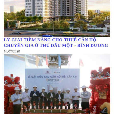
LÝ GIẢI TIỀM NĂNG CHO THUÊ CĂN HỘ
CHUYÊN GIA Ở THỦ DẦU MỘT - BÌNH DƯƠNG
10/07/2020