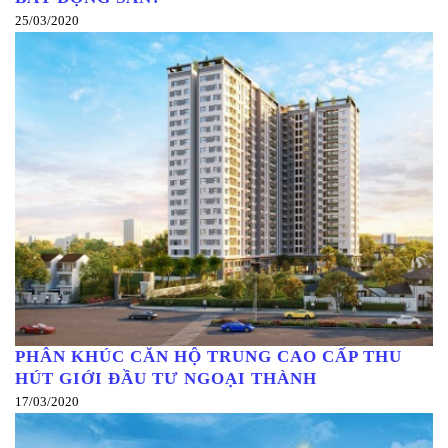
25/03/2020
PHÂN KHÚC CĂN HỘ TRUNG CAO CẤP THU
HÚT GIỚI ĐẦU TƯ NGOẠI THÀNH
17/03/2020