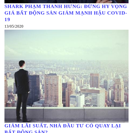
SHARK PHẠM THANH HƯNG: ĐỪNG HY VỌNG
GIÁ BẤT ĐỘNG SẢN GIẢM MẠNH HẬU COVID-
19
13/05/2020
GIẢM LÃI SUẤT, NHÀ ĐẦU TƯ CÓ QUAY LẠI
BẤT ĐỘNG SẢN?