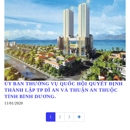
ỦY BAN THƯỜNG VỤ QUỐC HỘI QUYẾT ĐỊNH
THÀNH LẬP TP DĨ AN VÀ THUẬN AN THUỘC
TỈNH BÌNH DƯƠNG.
11/01/2020
1
2
3