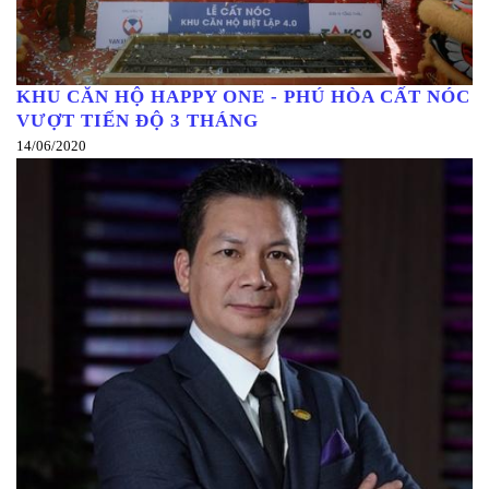
KHU CĂN HỘ HAPPY ONE - PHÚ HÒA CẤT NÓC
VƯỢT TIẾN ĐỘ 3 THÁNG
14/06/2020