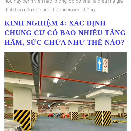
học hay bệnh viện nào không, đó có phải là điều mà gia
đình bạn cần sử dụng thường xuyên không.
KINH NGHIỆM 4: XÁC ĐỊNH
CHUNG CƯ CÓ BAO NHIÊU TẦNG
HẦM, SỨC CHỨA NHƯ THẾ NÀO?