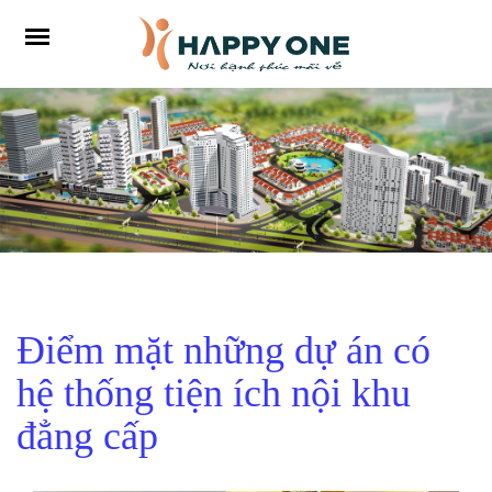
Điểm mặt những dự án có
hệ thống tiện ích nội khu
đẳng cấp