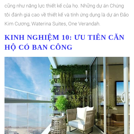
cũng như năng lực thiết kế của họ. Những dự án Chúng
tôi đánh giá cao về thiết kế và tính ứng dụng là dự án
Đảo
Kim Cương, Waterina Suites, One Verandah.
KINH NGHIỆM 10:
ƯU TIÊN CĂN
HỘ CÓ BAN CÔNG